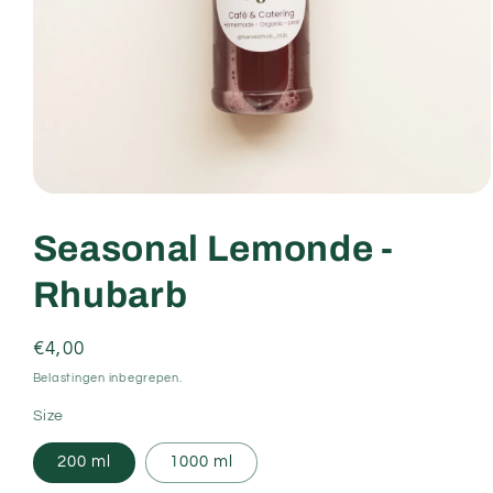
Media 1 openen in modaal
Seasonal Lemonde -
Rhubarb
Normale prijs
€4,00
Belastingen inbegrepen.
Size
200 ml
1000 ml