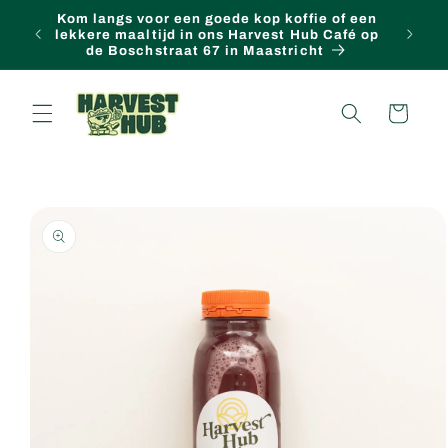
Kom langs voor een goede kop koffie of een
een naar de content
FREE lo
lekkere maaltijd in ons Harvest Hub Café op
de Boschstraat 67 in Maastricht
Winkelwagen
t naar productinformatie